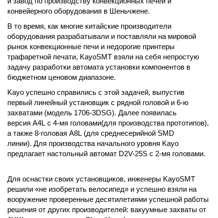
и завод по производству конвекционных печей и
конвейерного оборудования в Шеньчжене.
В то время, как многие китайские производители
оборудования разрабатывали и поставляли на мировой
рынок конвекционные печи и недорогие принтеры
трафаретной печати, KayoSMT взяли на себя непростую
задачу разработки автомата установки компонентов в
бюджетном ценовом диапазоне.
Kayo успешно справились с этой задачей, выпустив
первый линейный установщик с рядной головой и 6-ю
захватами (модель 1706-3DSG). Далее появилась
версия A4L с 4-мя головами(для производства прототипов),
а также 8-головая A8L (для среднесерийной SMD
линии). Для производства начального уровня Kayo
предлагает настольный автомат D2V-25S с 2-мя головами.
Для оснастки своих установщиков, инженеры KayoSMT
решили «не изобретать велосипед» и успешно взяли на
вооружение проверенные десятилетиями успешной работы
решения от других производителей: вакуумные захваты от