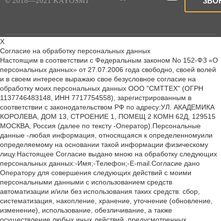
© 2018—2021 KAYOSMT
ЗВО
X
Согласие на обработку персональных данных
Настоящим в соответствии с Федеральным законом No 152-ФЗ «О
персональных данных» от 27.07.2006 года свободно, своей волей
и в своем интересе выражаю свое безусловное согласие на
обработку моих персональных данных ООО "СМТТЕХ" (ОГРН
1137746483148, ИНН 7717754558), зарегистрированным в
соответствии с законодательством РФ по адресу:УЛ. АКАДЕМИКА
КОРОЛЕВА, ДОМ 13, СТРОЕНИЕ 1, ПОМЕЩ 2 КОМН 62Д, 129515
МОСКВА, Россия (далее по тексту -Оператор).Персональные
данные -любая информация, относящаяся к определенномуили
определяемому на основании такой информации физическому
лицу.Настоящее Согласие выдано мною на обработку следующих
персональных данных:-Имя;-Телефон;-E-mail.Согласие дано
Оператору для совершения следующих действий с моими
персональными данными с использованием средств
автоматизации и/или без использования таких средств: сбор,
систематизация, накопление, хранение, уточнение (обновление,
изменение), использование, обезличивание, а также
осуществление любых иных действий, предусмотренных