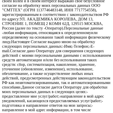
своей волей и в своем интересе выражаю свое безусловное
согласие на обработку моих персональных данных ООО
"СМТТЕХ" (ОГРН 1137746483148, ИНН 7717754558),
зарегистрированным в соответствии с законодательством РФ
по адресу:УЛ. АКАДЕМИКА КОРОЛЕВА, ДОМ 13,
СТРОЕНИЕ 1, ПОМЕЩ 2 КОМН 62Д, 129515 МОСКВА,
Россия (далее по тексту -Оператор).Персональные данные
-любая информация, относящаяся к определенномуили
определяемому на основании такой информации физическому
лицу.Настоящее Согласие выдано мною на обработку
следующих персональных данных:-Имя;-Телефон;-E-
mail.Согласие дано Оператору для совершения следующих
действий с моими персональными данными с использованием
средств автоматизации и/или без использования таких
средств: сбор, систематизация, накопление, хранение,
уточнение (обновление, изменение), использование,
обезличивание, а также осуществление любых иных
действий, предусмотренных действующим законодательством
РФ как неавтоматизированными, так и автоматизированными
способами.Данное согласие дается Оператору для обработки
моих персональных данных в следующих целях:-
предоставление мне услуг/работ;-направление в мой адрес
уведомлений, касающихся предоставляемых услуг/работ;-
подготовка и направление ответов на мои запросы;-
направление в мой адрес информации, в том числе