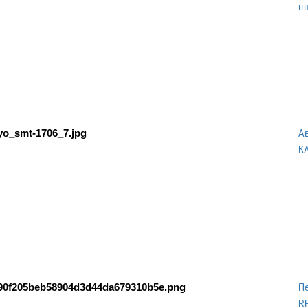
ш
А
K
П
R