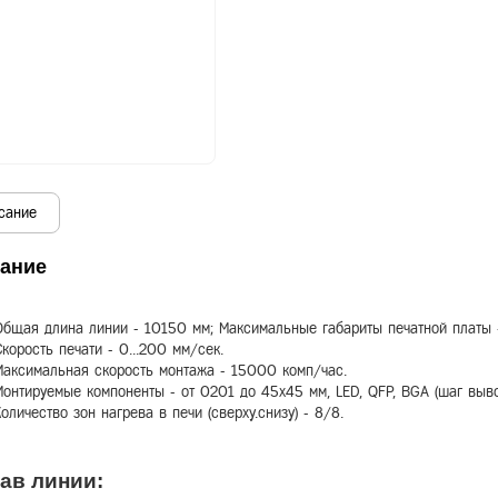
сание
ание
Общая длина линии - 10150 мм; Максимальные габариты печатной платы 
Скорость печати - 0...200 мм/сек.
Максимальная скорость монтажа - 15000 комп/час.
Монтируемые компоненты - от 0201 до 45х45 мм, LED, QFP, BGA (шаг выво
Количество зон нагрева в печи (сверху.снизу) - 8/8.
ав линии: