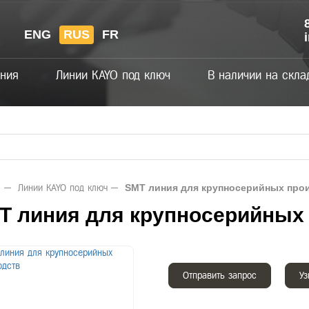
ENG
RUS
FR
ния
Линии KAYO под ключ
В наличии на скла
SMT линия для крупносерийных про
я
Линии KAYO под ключ
T линия для крупносерийных
Отправить запрос
Уз