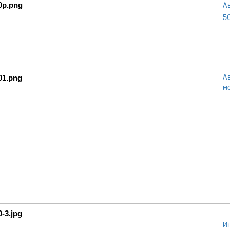
А
5
А
м
И